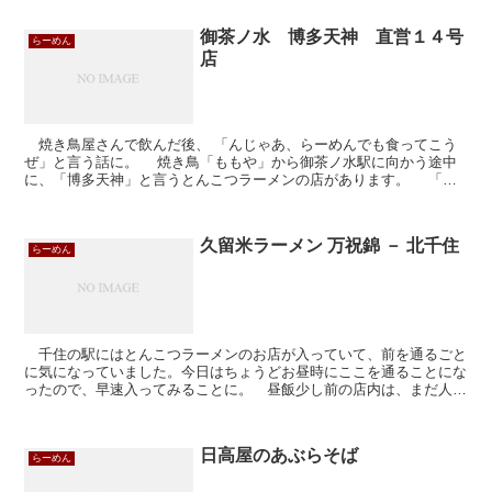
御茶ノ水 博多天神 直営１４号
らーめん
店
焼き鳥屋さんで飲んだ後、 「んじゃあ、らーめんでも食ってこう
ぜ」と言う話に。 焼き鳥「ももや」から御茶ノ水駅に向かう途中
に、「博多天神」と言うとんこつラーメンの店があります。 「博
多天神」といえば、前に御茶ノ水 博多天神【農場主の食道...
久留米ラーメン 万祝錦 － 北千住
らーめん
千住の駅にはとんこつラーメンのお店が入っていて、前を通るごと
に気になっていました。今日はちょうどお昼時にここを通ることにな
ったので、早速入ってみることに。 昼飯少し前の店内は、まだ人は
まばら。店員さんの挨拶も気持ちがいい中、「特・万祝麺 ...
日高屋のあぶらそば
らーめん