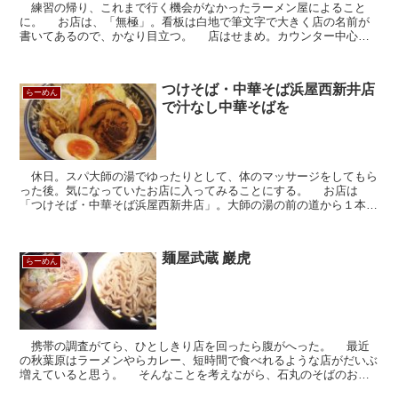
練習の帰り、これまで行く機会がなかったラーメン屋によること
に。 お店は、「無極」。看板は白地で筆文字で大きく店の名前が
書いてあるので、かなり目立つ。 店はせまめ。カウンター中心の
お店で、キムチだかは食べ放題らしい。 スープは醤油とん...
つけそば・中華そば浜屋西新井店
らーめん
で汁なし中華そばを
休日。スパ大師の湯でゆったりとして、体のマッサージをしてもら
った後。気になっていたお店に入ってみることにする。 お店は
「つけそば・中華そば浜屋西新井店」。大師の湯の前の道から１本内
側に入ったところ。知らないとなかなか通らない道だわな。 ...
麺屋武蔵 巖虎
らーめん
携帯の調査がてら、ひとしきり店を回ったら腹がへった。 最近
の秋葉原はラーメンやらカレー、短時間で食べれるような店がだいぶ
増えていると思う。 そんなことを考えながら、石丸のそばのお店
に。 店はかど。昼時とあって、カウンターしかない店内...