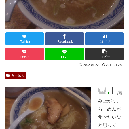
Twitter
Facebook
はてブ
Pocket
LINE
コピー
2023.01.22
2011.01.26
らーめん
病
み上がり。
らーめんが
食べたいな
と思って、