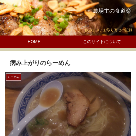
農場主の食道楽
食べ歩き、飲み歩き、お取り寄せの記録
HOME
このサイトについて
病み上がりのらーめん
らーめん