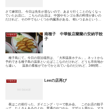
さて練習日。 今日は先生が居ないので、あまり行くことのなくなっ
ていたお店に。 こちらのお店は、中国やモンゴル系の料理が多いの
だけれど、その中でもいくつか内臓系がある。 軽いつまみというこ
とで、ホルモンのから揚げと、モンゴル風ラム炒めを注文...
南種子 中華飯店蘭蘭の安納芋餃
中華料理
子
種子島にて。今日の宿泊場所は、「大和温泉ホテル」。ネットから
予約できる種子島の温泉といえばここなのだけれど、どうも市街地か
ら遠い。 温泉の看板がでかでかと出ているのだけれど、24時間の
温泉ではないので、夜遅いと入れない。部屋はビジネス的...
Leeの店再び
中華料理
夜はこの前行った、ダイニング・リーで飲み会。 このお店の餃子
って、たくさんあるのよね。普通のやつから、デザート用から、マヨ