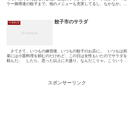
ラー御用達の餃子まで。他のメニューも充実してるし、なかなか。
餃子盛り合わせの皿の中、５種類１５個の餃子のうち１種類...
餃子市のサラダ
中華料理
さてさて、いつもの練習後、いつもの餃子のお店に。 いつもは前
菜には小皿料理を頼むのだけれど、この日は女性もいたのでサラダを
頼んだ。 したら、思った以上に大盛り。なんだこりゃ。こういうお
店だったのね。
スポンサーリンク