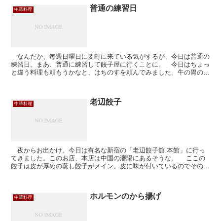
普通の練習日
中華料理
なんだか、毎週日曜日に要町に来ている気がするが、今日は普通の
練習日。まあ、普通に練習して餃子屋に行くことに。 今日はちょっ
と違う料理も頼もうかなと、はちのすを頼んでみました。牛の胃の煮
込みなのだけれど、やわらかくてなかなか美味。わたしはわ...
老辺餃子
中華料理
夜からお出かけ。今日は有名な新宿の「老辺餃子舘 本館」に行っ
てきました。このお店、本店は中国の瀋陽にあるそうな。 ここの
餃子は皮が厚めの蒸し餃子がメイン。皮に味が付いているのでそのま
まいただく。味はちと癖があって、中国の料理と言う感じ。...
ホルモンのから揚げ
中華料理