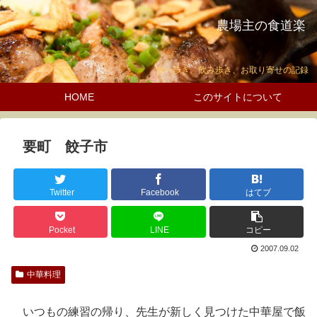
農場主の食道楽
食べ歩き、飲み歩き、お取り寄せの記録
HOME
このサイトについて
要町 餃子市
Twitter
Facebook
はてブ
Pocket
LINE
コピー
2007.09.02
中華料理
いつもの練習の帰り、先生が新しく見つけた中華屋で飯