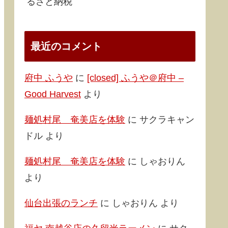
るさと納税
最近のコメント
府中 ふうや
に
[closed] ふうや＠府中 –
Good Harvest
より
麺処村尾 奄美店を体験
に
サクラキャン
ドル
より
麺処村尾 奄美店を体験
に
しゃおりん
より
仙台出張のランチ
に
しゃおりん
より