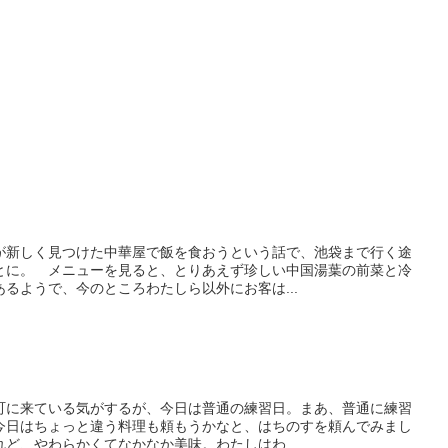
新しく見つけた中華屋で飯を食おうという話で、池袋まで行く途
とに。 メニューを見ると、とりあえず珍しい中国湯葉の前菜と冷
るようで、今のところわたしら以外にお客は...
に来ている気がするが、今日は普通の練習日。まあ、普通に練習
今日はちょっと違う料理も頼もうかなと、はちのすを頼んでみまし
ど、やわらかくてなかなか美味。わたしはわ...