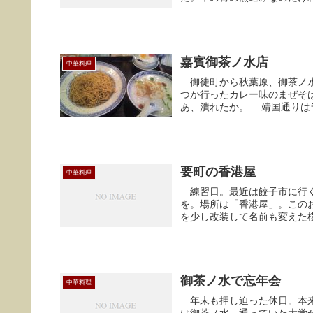
嘉賓御茶ノ水店
中華料理
御徒町から秋葉原、御茶ノ水
つか行ったカレー味のまぜそ
あ、潰れたか。 靖国通りはラ
要町の香港屋
中華料理
練習日。最近は餃子市に行く
を。場所は「香港屋」。この
を少し改装して名前も変えた
御茶ノ水で忘年会
中華料理
年末も押し迫った休日。本来だ